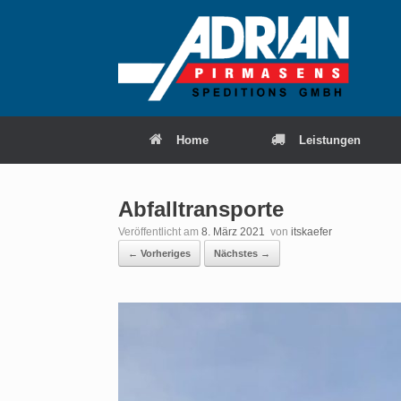
Zum
Inhalt
springen
Home
Leistungen
Abfalltransporte
Veröffentlicht am
8. März 2021
von
itskaefer
← Vorheriges
Nächstes →